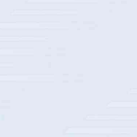
某全国知名儿童医院安全运维服务
某500强医疗器械企业AI赋能评审创新实践